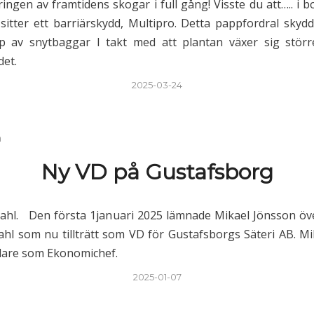
ingen av framtidens skogar i full gång! Visste du att….. i 
sitter ett barriärskydd, Multipro. Detta pappfordral skyd
p av snytbaggar I takt med att plantan växer sig störr
det.
2025-03-24
n
Ny VD på Gustafsborg
ahl. Den första 1januari 2025 lämnade Mikael Jönsson ö
 Dahl som nu tillträtt som VD för Gustafsborgs Säteri AB. 
idare som Ekonomichef.
2025-01-07