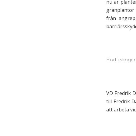
nu är planter
granplantor 
från angrep
barriärsskyd
Hört i skoge
VD Fredrik D
till Fredrik
att arbeta v