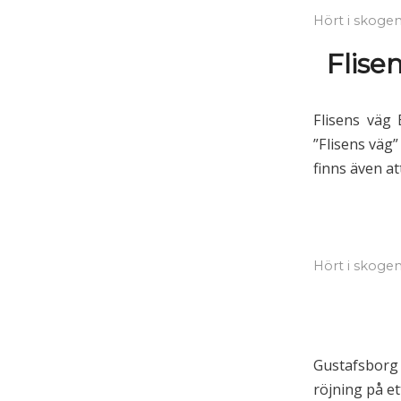
Hört i skoge
Flise
Flisens väg
”Flisens väg
finns även at
Hört i skoge
Gustafsborg b
röjning på et