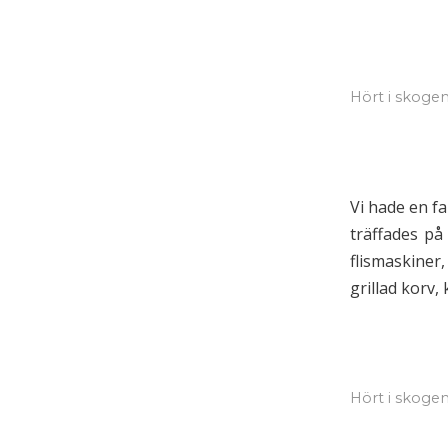
Hört i skoge
Vi hade en f
träffades på
flismaskiner
grillad korv,
Hört i skoge