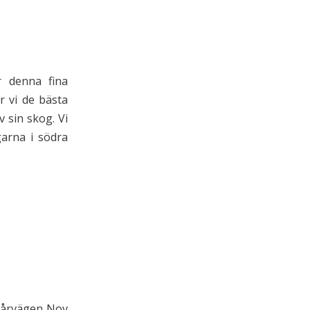
r denna fina
r vi de bästa
 sin skog. Vi
garna i södra
pårvägen Nov