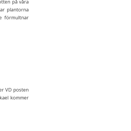
botten på våra
dar plantorna
e förmultnar
ver VD posten
Mikael kommer