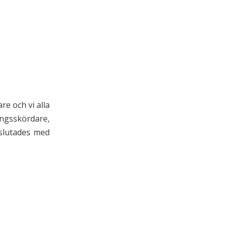
e och vi alla
ingsskördare,
vslutades med