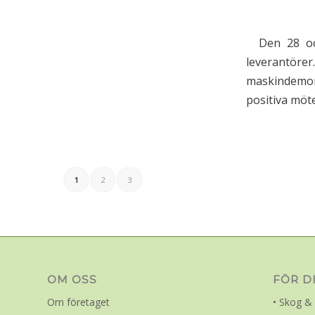
Den 28 och 
leverantöre
maskindemon
positiva m
1
2
3
OM OSS
FÖR D
Om företaget
• Skog & 