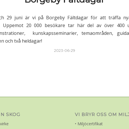
29 juni är vi på Borgeby Fältdagar för att träffa n
r. Uppemot 20 000 besökare tar här del av över 400 ut
strationer, kunskapsseminarier, temaområden, guidad
öten och två heldagar!
2023-06-29
IN SKOG
VI BRYR OSS OM MI
virke
• Miljöcertifikat