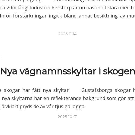
ca 20m lång! Industrin Perstorp är nu nästintill klara med f
Inför förstärkningar ingick bland annat besiktning av m
2025-11-14
n
Nya vägnamnsskyltar i skoge
s skogar har fått nya skyltar! Gustafsborgs skogar h
nya skyltarna har en reflekterande bakgrund som gör att 
älvklart pryds de av vår tjusiga logga.
2025-10-31