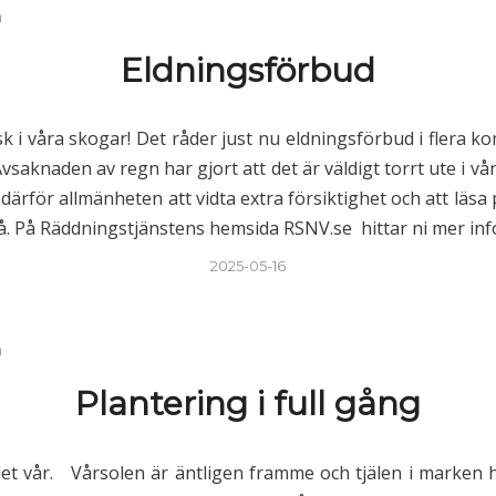
n
Eldningsförbud
sk i våra skogar! Det råder just nu eldningsförbud i flera 
vsaknaden av regn har gjort att det är väldigt torrt ute i v
ärför allmänheten att vidta extra försiktighet och att läsa
å. På Räddningstjänstens hemsida RSNV.se hittar ni mer inf
2025-05-16
n
Plantering i full gång
det vår. Vårsolen är äntligen framme och tjälen i marken h