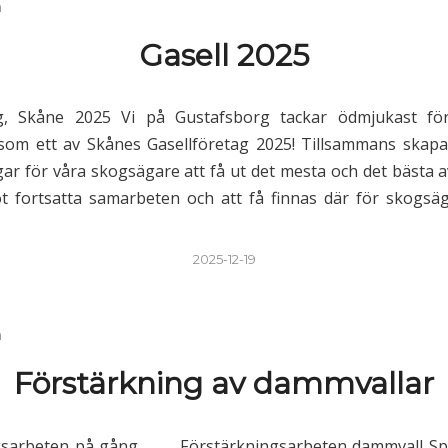
n
Gasell 2025
ag, Skåne 2025 Vi på Gustafsborg tackar ödmjukast fö
som ett av Skånes Gasellföretag 2025! Tillsammans skapa
gar för våra skogsägare att få ut det mesta och det bästa av
 fortsatta samarbeten och att få finnas där för skogsä
2025-12-19
n
Förstärkning av dammvallar
gsarbeten på gång. Förstärkningsarbeten dammvall S