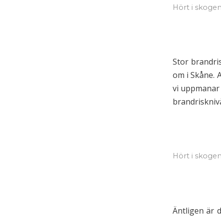
Hört i skoge
Stor brandri
om i Skåne. A
vi uppmanar d
brandriskniv
Hört i skoge
Äntligen är 