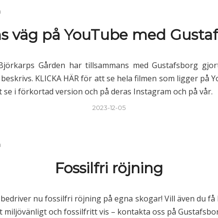
n
ns väg på YouTube med Gusta
 Björkarps Gården har tillsammans med Gustafsborg gjort
” beskrivs. KLICKA HÄR för att se hela filmen som ligger på 
t se i förkortad version och på deras Instagram och på vår.
2023-12-05
n
Fossilfri röjning
edriver nu fossilfri röjning på egna skogar! Vill även du få
t miljövänligt och fossilfritt vis – kontakta oss på Gustafsbo