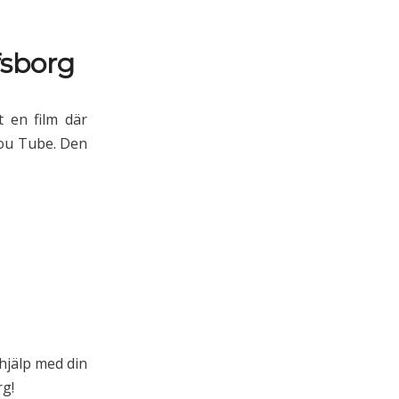
fsborg
 en film där
You Tube. Den
 hjälp med din
rg!