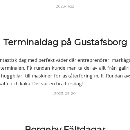
2023-11-22
n
Terminaldag på Gustafsborg
antastisk dag med perfekt väder där entreprenörer, markägar
 terminalen. På rundan kunde man ta del av allt från gallr
, huggbilar, till maskiner för askåterföring m. fl. Rundan a
 kaffe och kaka. Det var en bra torsdag!
2023-09-20
n
Borgeby Fältdagar