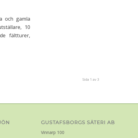
ya och gamla
ställare, 10
e fältturer,
Sida 1 av 3
LJÖN
GUSTAFSBORGS SÄTERI AB
Vinnarp 100