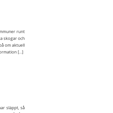
kommuner runt
åra skogar och
 på om aktuell
ormation […]
ar släppt, så