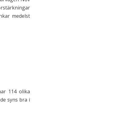
örstärkningar
unkar medelst
n
ar 114 olika
de syns bra i