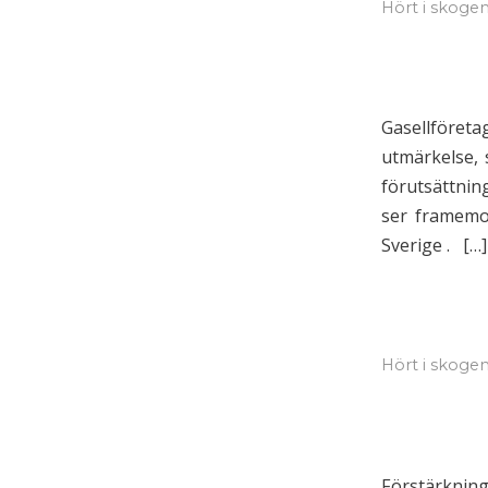
Hört i skoge
Gasellföret
utmärkelse, 
förutsättnin
ser framemot
Sverige . […]
Hört i skoge
Förstärknin