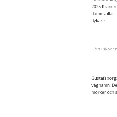
2025 Kranen 
dammvallar. 
dykare.
Hört i skoge
Gustafsborg
vägnamn! De 
mörker och sj