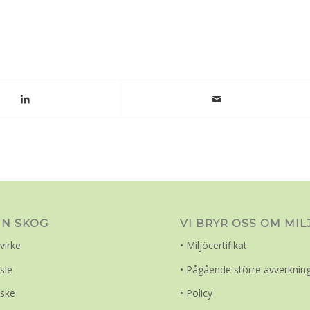
IN SKOG
VI BRYR OSS OM MI
virke
• Miljöcertifikat
sle
• Pågående större avverknin
iske
• Policy